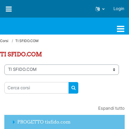
Vai al contenuto principale
Login
Piattaforma formativa ANSPI
Corsi
TI SFIDO.COM
TI SFIDO.COM
Categorie di corso
Cerca corsi
CERCA CORSI
Espandi tutto
PROGETTO tisfido.com